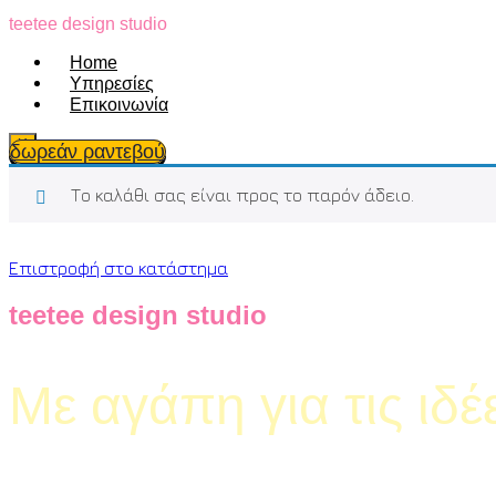
Skip
teetee design studio
to
Ηome
content
Υπηρεσίες
Επικοινωνία
X
δωρεάν ραντεβού
Το καλάθι σας είναι προς το παρόν άδειο.
Επιστροφή στο κατάστημα
teetee design studio
Με αγάπη για τις ιδέ
Κάνε την εγραφή σου στο newsletter και κέ