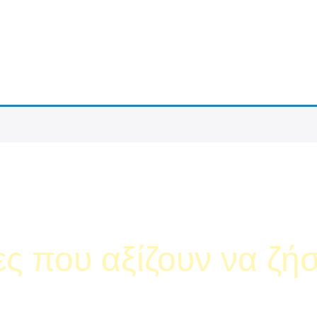
ες που αξίζουν να ζή
ρδισε -10% στην πρώτη σου υπηρεσία!